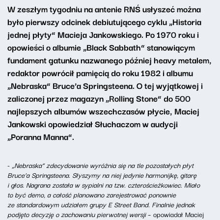
W zeszłym tygodniu na antenie RNŚ usłyszeć można
było pierwszy odcinek debiutującego cyklu „Historia
jednej płyty” Macieja Jankowskiego. Po 1970 roku i
opowieści o albumie „Black Sabbath” stanowiącym
fundament gatunku nazwanego później heavy metalem,
redaktor powrócił pamięcią do roku 1982 i albumu
„Nebraska” Bruce’a Springsteena. O tej wyjątkowej i
zaliczonej przez magazyn „Rolling Stone” do 500
najlepszych albumów wszechczasów płycie, Maciej
Jankowski opowiedział Słuchaczom w audycji
„Poranna Manna”.
-
„Nebraska” zdecydowanie wyróżnia się na tle pozostałych płyt
Bruce’a Springsteena. Słyszymy na niej jedynie harmonijkę, gitarę
i głos. Nagrana została w sypialni na tzw. czterościeżkowiec. Miało
to być demo, a całość planowano zarejestrować ponownie
ze standardowym udziałem grupy E Street Band. Finalnie jednak
podjęto decyzję o zachowaniu pierwotnej wersji
– opowiadał Maciej