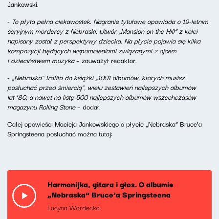
Jankowski.
-
To płyta pełna ciekawostek. Nagranie tytułowe opowiada o 19-letnim
seryjnym mordercy z Nebraski. Utwór „Mansion on the Hill” z kolei
napisany został z perspektywy dziecka. Na płycie pojawia się kilka
kompozycji będących wspomnieniami związanymi z ojcem
i dzieciństwem muzyka
– zauważył redaktor.
-
„Nebraska” trafiła do książki „1001 albumów, których musisz
posłuchać przed śmiercią”, wielu zestawień najlepszych albumów
lat ’80, a nawet na listę 500 najlepszych albumów wszechczasów
magazynu Rolling Stone
– dodał.
Całej opowieści Macieja Jankowskiego o płycie „Nebraska” Bruce’a
Springsteena posłuchać można tutaj:
Harmonijka, gitara i głos. O albumie
„Nebraska” Bruce’a Springsteena
Lucyna Wardecka