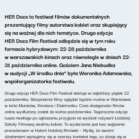
HER Docs to festiwal filmów dokumentalnych
prezentujący filmy autorstwa kobiet oraz skupiający
się na ważnej dla nich tematyce. Druga edycja
HER Docs Film Festival odbędzie się w tym roku
formacie hybrydowym: 22-28 października
w warszawskich kinach oraz równolegle w dniach 22-
31 października online. Gościem Jana Niebudka
w audycji „W środku dnia” była Weronika Adamowska,
współorganizatorka festiwalu.
Druga edycja HER Docs Film Festival startuje w najbliższy piątek 22
października. Stacjonarnie filmy oglądać będzie można w Warszawie
w kinie Muranów, Kinotece i Elektroniku. Czas dostępności filmów
online wydłużony został do końca października. Tegoroczna edycja
rusza niedługo po ogłoszeniu przyjęcia na wydział reżyserii Łódzkiej
Szkoły Filmowej siedmiu kobiet. To wydarzenie jest bez wątpienia
precedensem w historii łódzkiej filmówki – Myślę, że swoimi
działaniami wpisujemy się w szerszy kontekst tego, co dzieje się w