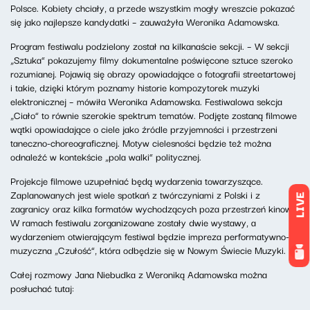
Polsce. Kobiety chciały, a przede wszystkim mogły wreszcie pokazać
się jako najlepsze kandydatki – zauważyła Weronika Adamowska.
Program festiwalu podzielony został na kilkanaście sekcji. – W sekcji
„Sztuka” pokazujemy filmy dokumentalne poświęcone sztuce szeroko
rozumianej. Pojawią się obrazy opowiadające o fotografii streetartowej
i takie, dzięki którym poznamy historie kompozytorek muzyki
elektronicznej – mówiła Weronika Adamowska. Festiwalowa sekcja
„Ciało” to równie szerokie spektrum tematów. Podjęte zostaną filmowe
wątki opowiadające o ciele jako źródle przyjemności i przestrzeni
taneczno-choreograficznej. Motyw cielesności będzie też można
odnaleźć w kontekście „pola walki” politycznej.
Projekcje filmowe uzupełniać będą wydarzenia towarzyszące.
Zaplanowanych jest wiele spotkań z twórczyniami z Polski i z
LIVE
zagranicy oraz kilka formatów wychodzących poza przestrzeń kinową.
W ramach festiwalu zorganizowane zostały dwie wystawy, a
wydarzeniem otwierającym festiwal będzie impreza performatywno-
muzyczna „Czułość”, która odbędzie się w Nowym Świecie Muzyki.
Całej rozmowy Jana Niebudka z Weroniką Adamowska można
posłuchać tutaj: