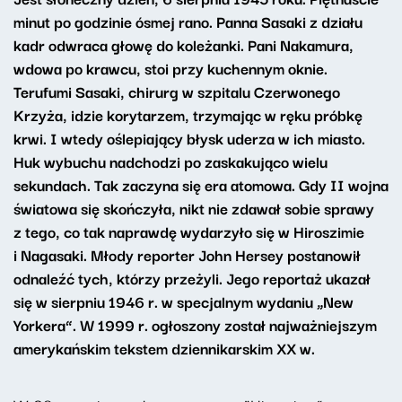
minut po godzinie ósmej rano. Panna Sasaki z działu
kadr odwraca głowę do koleżanki. Pani Nakamura,
wdowa po krawcu, stoi przy kuchennym oknie.
Terufumi Sasaki, chirurg w szpitalu Czerwonego
Krzyża, idzie korytarzem, trzymając w ręku próbkę
krwi. I wtedy oślepiający błysk uderza w ich miasto.
Huk wybuchu nadchodzi po zaskakująco wielu
sekundach. Tak zaczyna się era atomowa. Gdy II wojna
światowa się skończyła, nikt nie zdawał sobie sprawy
z tego, co tak naprawdę wydarzyło się w Hiroszimie
i Nagasaki. Młody reporter John Hersey postanowił
odnaleźć tych, którzy przeżyli. Jego reportaż ukazał
się w sierpniu 1946 r. w specjalnym wydaniu „New
Yorkera”. W 1999 r. ogłoszony został najważniejszym
amerykańskim tekstem dziennikarskim XX w.