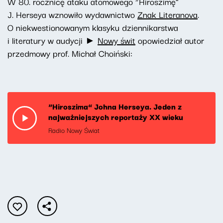
W 80. rocznicę ataku atomowego “Hiroszimę”
J. Herseya wznowiło wydawnictwo
Znak Literanova
.
O niekwestionowanym klasyku dziennikarstwa
i literatury w audycji ►
Nowy świt
opowiedział autor
przedmowy prof. Michał Choiński:
“Hiroszima” Johna Herseya. Jeden z
najważniejszych reportaży XX wieku
Radio Nowy Świat