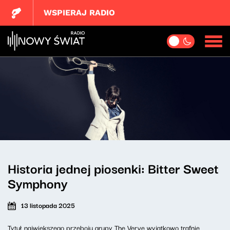
WSPIERAJ RADIO
Historia jednej piosenki: Bitter Sweet
Symphony
13 listopada 2025
Tytuł największego przeboju grupy The Verve wyjątkowo trafnie