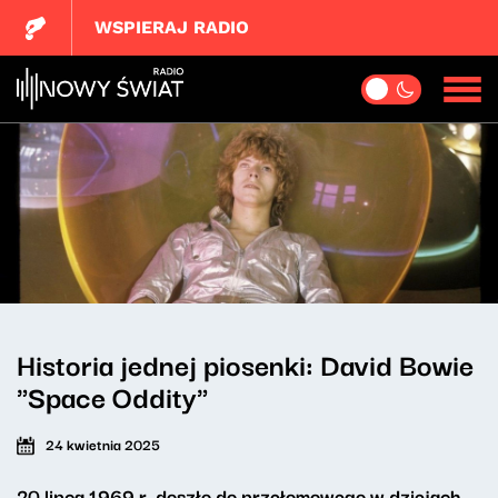
WSPIERAJ RADIO
Historia jednej piosenki: David Bowie
"Space Oddity"
24 kwietnia 2025
20 lipca 1969 r. doszło do przełomowego w dziejach