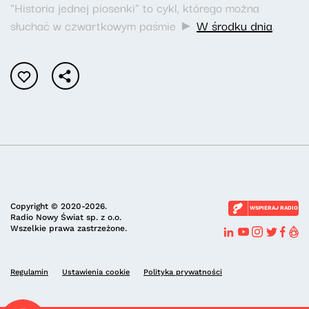
"Historia jednej piosenki" to cykl, którego można
słuchać w czwartkowym paśmie ►
W środku dnia
.
Copyright © 2020-2026.
WSPIERAJ RADIO
Radio Nowy Świat sp. z o.o.
Wszelkie prawa zastrzeżone.
Regulamin
Ustawienia cookie
Polityka prywatności