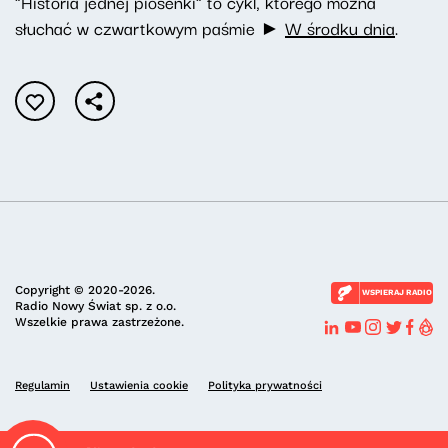
"Historia jednej piosenki" to cykl, którego można
słuchać w czwartkowym paśmie
►
W środku dnia
.
Copyright © 2020-2026.
WSPIERAJ RADIO
Radio Nowy Świat sp. z o.o.
Wszelkie prawa zastrzeżone.
Regulamin
Ustawienia cookie
Polityka prywatności