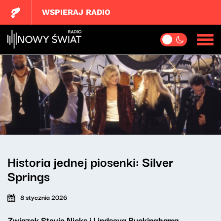
WSPIERAJ RADIO
Historia jednej piosenki: Silver
Springs
8 stycznia 2026
Związek Stevie Nicks i Lindseya Buckinghama