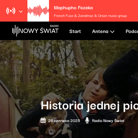
Maphupho Fezeka
French Fuse & Zandimaz & Onset music group
Start
Antena
Podc
Historia jednej p
26 czerwca 2025
Radio Nowy Świat