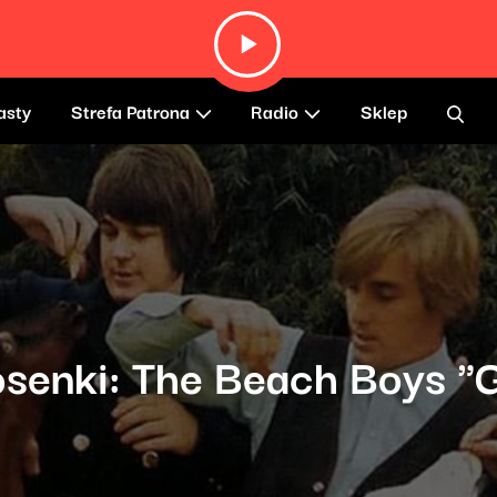
asty
Strefa Patrona
Radio
Sklep
iosenki: The Beach Boys 