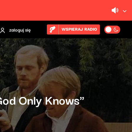
zaloguj się
WSPIERAJ RADIO
"God Only Knows"