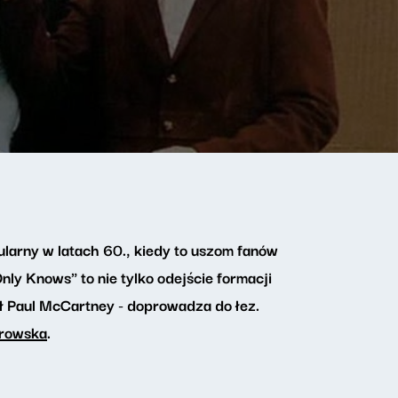
ularny w latach 60., kiedy to uszom fanów
y Knows" to nie tylko odejście formacji
ił Paul McCartney - doprowadza do łez.
rowska
.