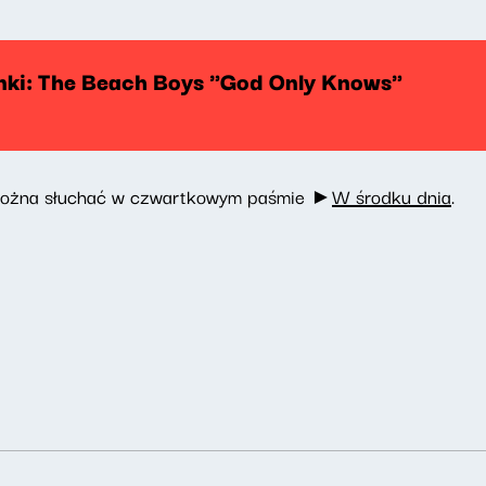
enki: The Beach Boys "God Only Knows"
go można słuchać w czwartkowym paśmie ►
W środku dnia
.