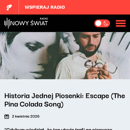
WSPIERAJ RADIO
Historia Jednej Piosenki: Escape (The
Pina Colada Song)
2 kwietnia 2026
"Gdybym wiedział, że ten utwór trafi na pierwsze