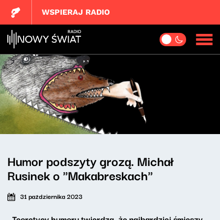
WSPIERAJ RADIO
Humor podszyty grozą. Michał
Rusinek o "Makabreskach"
31 października 2023
- Teoretycy humoru twierdzą, że najbardziej śmieszy