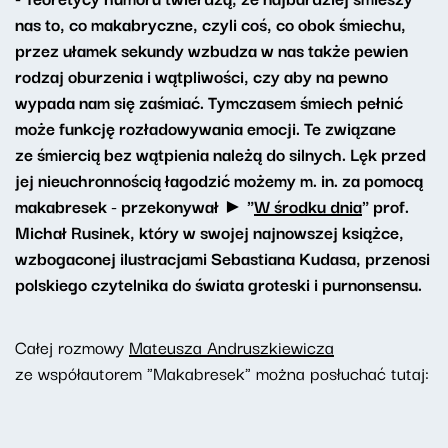
nas to, co makabryczne, czyli coś, co obok śmiechu,
przez ułamek sekundy wzbudza w nas także pewien
rodzaj oburzenia i wątpliwości, czy aby na pewno
wypada nam się zaśmiać. Tymczasem śmiech pełnić
może funkcję rozładowywania emocji. Te związane
ze śmiercią bez wątpienia należą do silnych. Lęk przed
jej nieuchronnością łagodzić możemy m. in. za pomocą
makabresek - przekonywał ► "
W środku dnia
" prof.
Michał Rusinek, który w swojej najnowszej książce,
wzbogaconej ilustracjami Sebastiana Kudasa, przenosi
polskiego czytelnika do świata groteski i purnonsensu.
Całej rozmowy
Mateusza Andruszkiewicza
ze współautorem "Makabresek" można posłuchać tutaj: