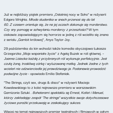
Już w najbliższy piątek premiera „Ostatniej nocy w Soho” w reżyserii
Edgara Wrighta.
Młoda studentka w snach przenosi się do lat
60. Z czasem orientuje się, że na jej oczach dokonuje się morderstwo.
Czy sny pomogą w schwytaniu mordercy z przeszłości?
W tym
ciekawie zapowiadającym się horrorze w jedną z ról wcieliła się znana
z serialu „Gambit królowej”, Anya Taylor-Joy.
29 października do kin wchodzi także komedia obyczajowa Łukasza
Grzegorzka „Moje wspaniałe życie” z Agatą Buzek w roli głównej. –
Joanna Lisiecka każdą z przybranych ról wykonuje perfekcyjnie. Jest
czułą żoną, troskliwą córką i wyluzowaną matką. Jednak żadne z tych
wcieleń nie odzwierciedla jej prawdziwego ja. Postanawia prowadzić
podwójne życie
- opowiada Emilia Stefaniak.
“The Strings, czyli sex, drugs & disco” w reżyserii Macieja
Kowalewskiego to z kolei najnowsza premiera w warszawskim
Garnizonie Sztuki .
Bohaterami spektaklu są Ernest, Kotlet i Manuel,
którzy zakładając zespół 'The strings" wszystkie swoje dotychczasowe
życiowe porażki przekuwają w zaskakujący sukces.
Więcej na temat najnowszych premier teatralnych i filmowych w całym