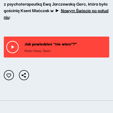
z psychoterapeutką Ewą Jarczewską-Gerc, która była
gościnią Kseni Maćczak w ►
Nowym Świecie po połud
niu
:
Jak powiedzieć "nie wiem"?"
Radio Nowy Świat