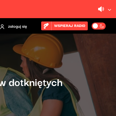
zaloguj się
WSPIERAJ RADIO
w dotkniętych