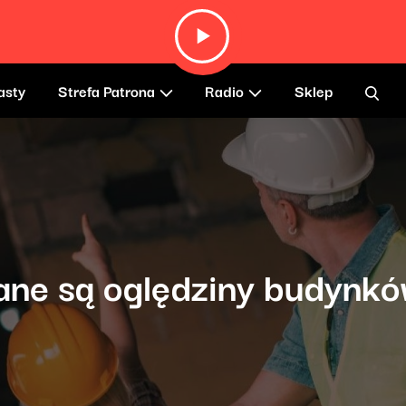
asty
Strefa Patrona
Radio
Sklep
ne są oględziny budynkó