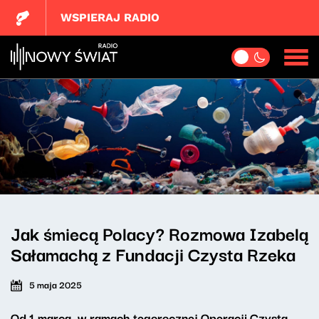
WSPIERAJ RADIO
Jak śmiecą Polacy? Rozmowa Izabelą
Sałamachą z Fundacji Czysta Rzeka
5 maja 2025
Od 1 marca, w ramach tegorocznej Operacji Czysta