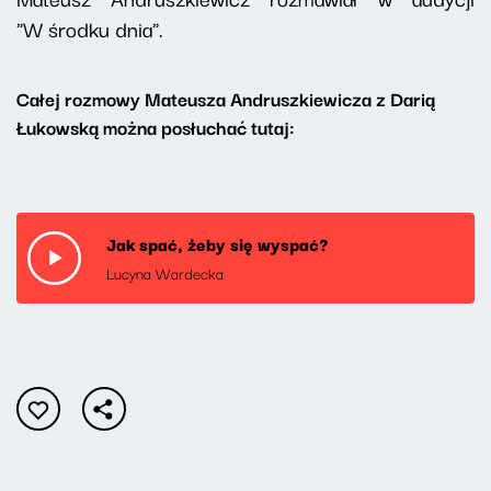
"W środku dnia".
Całej rozmowy Mateusza Andruszkiewicza z Darią
Łukowską można posłuchać tutaj:
Jak spać, żeby się wyspać?
Lucyna Wardecka