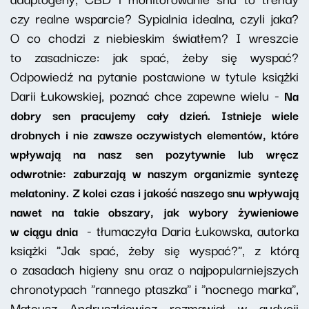
czy realne wsparcie? Sypialnia idealna, czyli jaka?
O co chodzi z niebieskim światłem? I wreszcie
to zasadnicze: jak spać, żeby się wyspać?
Odpowiedź na pytanie postawione w tytule książki
Darii Łukowskiej, poznać chce zapewne wielu -
Na
dobry sen pracujemy cały dzień. Istnieje wiele
drobnych i nie zawsze oczywistych elementów, które
wpływają na nasz sen pozytywnie lub wręcz
odwrotnie: zaburzają w naszym organizmie syntezę
melatoniny. Z kolei czas i jakość naszego snu wpływają
nawet na takie obszary, jak wybory żywieniowe
- tłumaczyła Daria Łukowska, autorka
w ciągu dnia
książki "Jak spać, żeby się wyspać?", z którą
o zasadach higieny snu oraz o najpopularniejszych
chronotypach "rannego ptaszka" i "nocnego marka",
Mateusz Andruszkiewicz rozmawiał w audycji