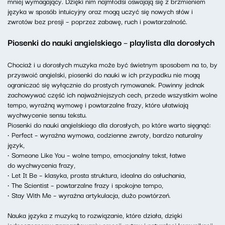
mniej wymagający. Dzięki nim najmłodsi oswajają się z brzmieniem
języka w sposób intuicyjny oraz mogą uczyć się nowych słów i
zwrotów bez presji – poprzez zabawę, ruch i powtarzalność.
Piosenki do nauki angielskiego – playlista dla dorosłych
Chociaż i u dorosłych muzyka może być świetnym sposobem na to, by
przyswoić angielski, piosenki do nauki w ich przypadku nie mogą
ograniczać się wyłącznie do prostych rymowanek. Powinny jednak
zachowywać część ich najważniejszych cech, przede wszystkim wolne
tempo, wyraźną wymowę i powtarzalne frazy, które ułatwiają
wychwycenie sensu tekstu.
Piosenki do nauki angielskiego dla dorosłych, po które warto sięgnąć:
• Perfect – wyraźna wymowa, codzienne zwroty, bardzo naturalny
język,
• Someone Like You – wolne tempo, emocjonalny tekst, łatwe
do wychwycenia frazy,
• Let It Be – klasyka, prosta struktura, idealna do osłuchania,
• The Scientist – powtarzalne frazy i spokojne tempo,
• Stay With Me – wyraźna artykulacja, dużo powtórzeń.
Nauka języka z muzyką to rozwiązanie, które działa, dzięki
jednoczesnemu zaangażowaniu emocji, rytmu i naturalnej komunikacji.