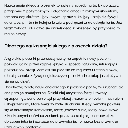
Nauka angielskiego z piosenek to świetny sposób na to, by połączyć
przyjemne z pożytecznym. Połączenie emocji z różnymi akcentami,
tempem czy skrótami językowymi sprawia, że język staje się żywy i
autentyczny – to nie kolejna lekcja z podręcznika do odbębnienia. Już
teraz zobacz, jak uczyć się angielskiego z piosenek, by przynosiło to
realne efekty.
Dlaczego nauka angielskiego z piosenek działa?
Angielskie piosenki przenoszą naukę na zupełnie nowy poziom,
pozwalając na przyswajanie języka w sposób naturalny, intuicyjny i
pozbawiony presji. Zamiast skupiać się na regułach i listach słówek,
oferują kontakt z żywą angielszczyzną – dokładnie taką, jakiej używa
się na co dzień.
Dodatkową zaletą nauki angielskiego z piosenek jest to, że uruchamiają
one pamięć emocjonalną. Dzięki niej usłyszane frazy i zwroty
są zapamiętywane poniekąd przy okazji, razem z emocjami, nastrojem
i skojarzeniami, które towarzyszyły słuchaniu. Kiedy muzyka pojawia
się w określonym kontekście, mózg jeszcze silniej łączy nowe słowa
z konkretnymi doświadczeniami, przez co stają się one łatwiejsze
do zapamiętania i szybsze do przywołania. To nauka bez przymusu
i żmudnych powtórek.