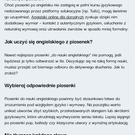
Choć piosenki po angielsku nie zastąpią w pełni kursu językowego
realizowanego przez platformy edukacyjne (np. Tutlo), mogą świetnie
go uzupełniać.
Angielski online dla dorosłych
zyskuje dzięki nim
dodatkowy wymiar – kontakt z autentycznym językiem, osłuchanie z
naturalną wymową oraz utrwalanie zwrotów w sposób mniej formalny.
Jak uczyć się angielskiego z piosenek?
Nawet najlepsze piosenki „do nauki angielskiego” nie pomogą, jeśli
będziesz je tylko odtwarzać w tle. Decydując się na taką formę nauki,
musisz przejść od biernego odbioru do aktywnego słuchania. Jak to
zrobić?
Wybieraj odpowiednie piosenki
Piosenki do nauki angielskiego powinny być stosunkowo łatwe do
zrozumienia pod względem języka i wymowy. Na początku warto
unikać utworów zbyt szybkich, przeładowanych slangiem lub skrótami
językowymi, które utrudniają wychwycenie sensu tekstu. Lepiej sięgnąć
po piosenki pop, ballady czy klasyczne utwory z wyraźną artykulacją.
Nie tłumacz każdego słowa