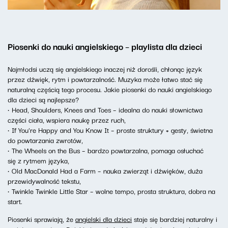
Piosenki do nauki angielskiego – playlista dla dzieci
Najmłodsi uczą się angielskiego inaczej niż dorośli, chłonąc język
przez dźwięk, rytm i powtarzalność. Muzyka może łatwo stać się
naturalną częścią tego procesu. Jakie piosenki do nauki angielskiego
dla dzieci są najlepsze?
• Head, Shoulders, Knees and Toes – idealna do nauki słownictwa
części ciała, wspiera naukę przez ruch,
• If You're Happy and You Know It – proste struktury + gesty, świetna
do powtarzania zwrotów,
• The Wheels on the Bus – bardzo powtarzalna, pomaga osłuchać
się z rytmem języka,
• Old MacDonald Had a Farm – nauka zwierząt i dźwięków, duża
przewidywalność tekstu,
• Twinkle Twinkle Little Star – wolne tempo, prosta struktura, dobra na
start.
Piosenki sprawiają, że
angielski dla dzieci
staje się bardziej naturalny i