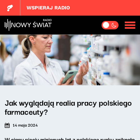
WSPIERAJ RADIO
Jak wyglądają realia pracy polskiego
farmaceuty?
14 maja 2024
W ciągu pięciu minionych lat z polskiego rynku zniknęło