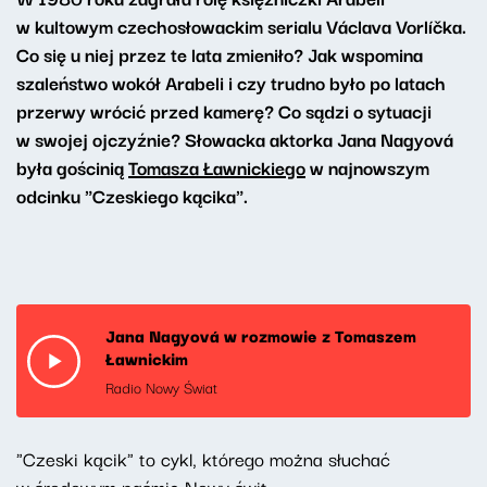
w kultowym czechosłowackim serialu Václava Vorlíčka.
Co się u niej przez te lata zmieniło? Jak wspomina
szaleństwo wokół Arabeli i czy trudno było po latach
przerwy wrócić przed kamerę? Co sądzi o sytuacji
w swojej ojczyźnie? Słowacka aktorka Jana Nagyová
była gościnią
Tomasza Ławnickiego
w najnowszym
odcinku "Czeskiego kącika".
Jana Nagyová w rozmowie z Tomaszem
Ławnickim
Radio Nowy Świat
"Czeski kącik" to cykl, którego można słuchać
w środowym paśmie
Nowy świt
.