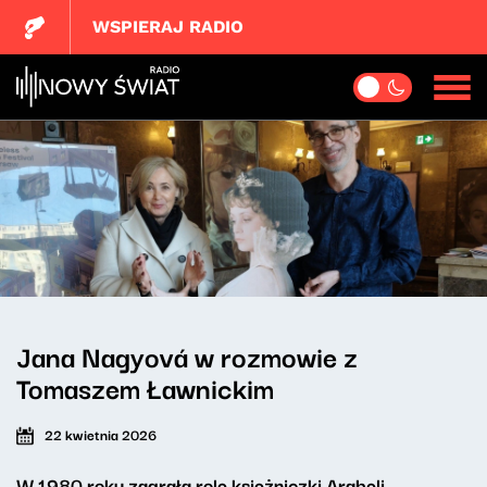
WSPIERAJ RADIO
Jana Nagyová w rozmowie z
Tomaszem Ławnickim
22 kwietnia 2026
W 1980 roku zagrała rolę księżniczki Arabeli