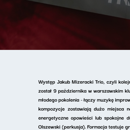
Występ Jakub Mizeracki Trio, czyli kole
został 9 października w warszawskim kl
młodego pokolenia - łączy muzykę improw
kompozycje zostawiają dużo miejsca n
energetyczne opowieści lub spokojne 
Olszewski (perkusja). Formacja testuje g