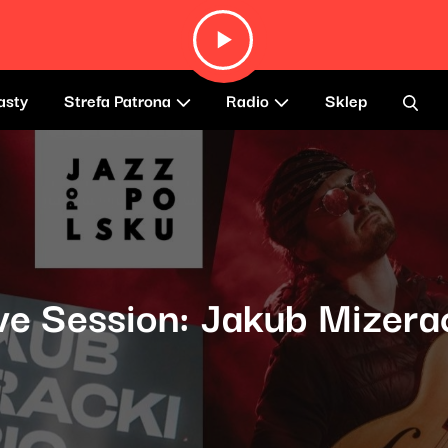
asty
Strefa Patrona
Radio
Sklep
ve Session: Jakub Mizerac