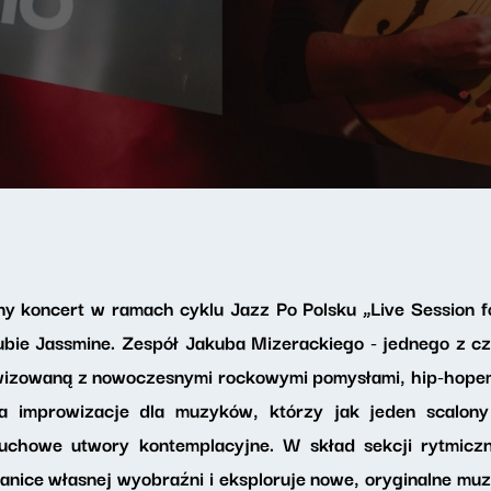
jny koncert w ramach cyklu Jazz Po Polsku „Live Session
ubie Jassmine. Zespół Jakuba Mizerackiego - jednego z c
izowaną z nowoczesnymi rockowymi pomysłami, hip-hopem, 
a improwizacje dla muzyków, którzy jak jeden scalony
duchowe utwory kontemplacyjne. W skład sekcji rytmicz
ranice własnej wyobraźni i eksploruje nowe, oryginalne muz