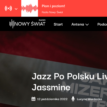
Pion i poziom!
Radio Nowy Świat
Start
Antena
Podc
Jazz Po Polsku Li
Jassmine
12 października 2022
Lucyna Wardecka