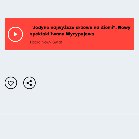
“Jedyne najwyższe drzewa na Ziemi”. Nowy
spektakl Iwana Wyrypajewa
Radio Nowy Świat