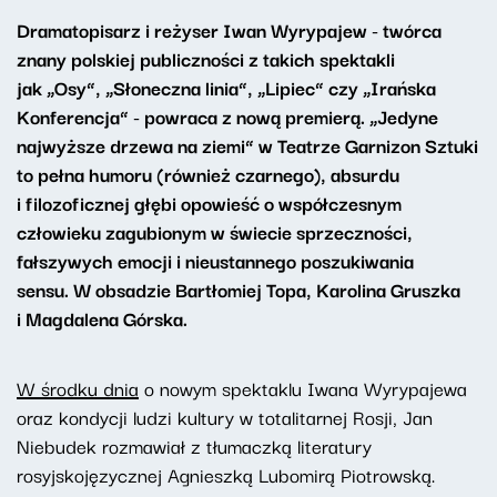
Dramatopisarz i reżyser Iwan Wyrypajew - twórca
znany polskiej publiczności z takich spektakli
jak „Osy”, „Słoneczna linia”, „Lipiec” czy „Irańska
Konferencja” - powraca z nową premierą. „Jedyne
najwyższe drzewa na ziemi” w Teatrze Garnizon Sztuki
to pełna humoru
(również czarnego), absurdu
i filozoficznej głębi opowieść o współczesnym
człowieku zagubionym w świecie sprzeczności,
fałszywych emocji i nieustannego poszukiwania
sensu. W obsadzie Bartłomiej Topa, Karolina Gruszka
i Magdalena Górska.
W środku dnia
o nowym spektaklu Iwana Wyrypajewa
oraz kondycji ludzi kultury w totalitarnej Rosji, Jan
Niebudek rozmawiał z tłumaczką literatury
rosyjskojęzycznej Agnieszką Lubomirą Piotrowską.