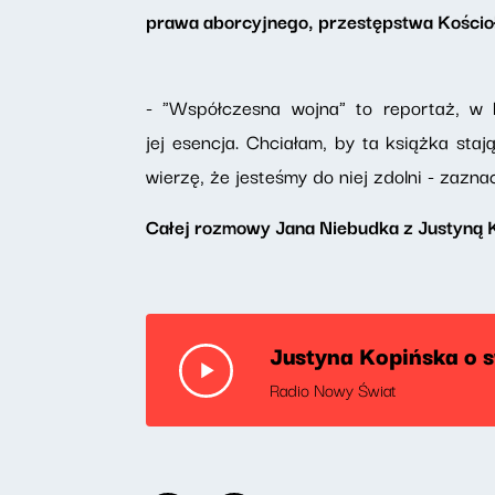
prawa aborcyjnego, przestępstwa Kościoł
- "Współczesna wojna" to reportaż, w k
jej esencja. Chciałam, by ta książka sta
wierzę, że jesteśmy do niej zdolni - zazna
Całej rozmowy Jana Niebudka z Justyną K
Justyna Kopińska o 
Radio Nowy Świat