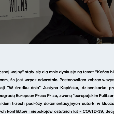
nej wojny" stały się dla mnie dyskusje na temat "Końca his
ły nam, że jest wręcz odwrotnie. Postanowiłam zebrać wszys
ji "W środku dnia" Justyna Kopińska, dziennikarka pr
nagrodą European Press Prize, zwaną "europejskim Pulitze
ikiem trzech podróży dokumentacyjnych autorki w kluczo
jszych konfliktów i niepokojów ostatnich lat – COVID-19, de