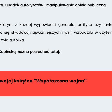
a, upadek autorytetów i manipulowanie opinią publiczną.
tórym z każdej wypowiedzi generała, polityka czy funk
jąc się składową najważniejszych myśli, wzbudziła w czyt
czyła autorka.
opińską można posłuchać tutaj:
swojej książce "Współczesna wojna"