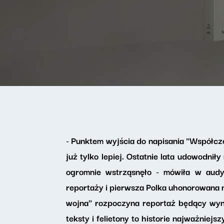
- Punktem wyjścia do napisania "Współczes
już tylko lepiej. Ostatnie lata udowodni
ogromnie wstrząsnęło - mówiła w audyc
reportaży i pierwsza Polka uhonorowana 
wojna" rozpoczyna reportaż będący wyn
teksty i felietony to historie najważnie