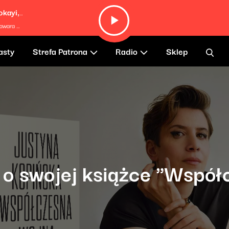
Riddim Song (feat. Brenda Navarette, Kokayi, Matthew Stevens & Morgan Guerin)
Debo Ray
asty
Strefa Patrona
Radio
Sklep
 o swojej książce "Współ