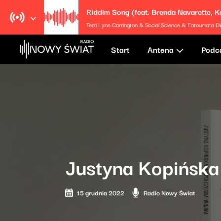
Terri Lyne Carrington & Social Science & Fatoumata Diawara & 
Start
Antena
Podc
Justyna Kopińska
15 grudnia 2022
Radio Nowy Świat