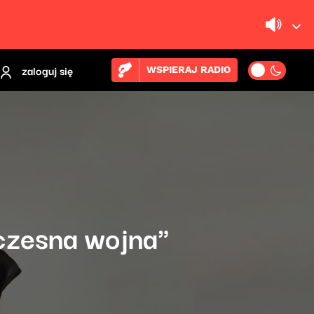
zaloguj się
WSPIERAJ RADIO
czesna wojna"