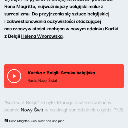
René Magritte, najważniejszy belgijski malarz
surrealizmu. Do przyjrzenia się sztuce belgijskiej
i zakwestionowania oczywistości otaczającej
nas rzeczywistości zachęca w nowym odcinku Kartki
z Belgii
Helena Wnorowska
.
Kartka z Belgii: Sztuka belgijska
Radio Nowy Świat
"Kartka z Belgii" to cykl, którego można słuchać w
paśmie
Nowy Świt
w co drugi poniedziałek o godz. 7:15.
📷 René Magritte, Ceci n'est pas une pipe