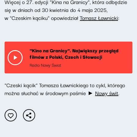
Więcej o 27. edycji "Kina na Granicy", która odbędzie
się w dniach od 30 kwietnia do 4 maja 2025,
w "Czeskim kąciku" opowiedział
Tomasz Ławnicki
:
"Kino na Granicy". Największy przegląd
filmów z Polski, Czech i Słowacji
Radio Nowy Świat
"Czeski kącik" Tomasza Ławnickiego to cykl, którego
można słuchać w środowym paśmie ►
Nowy świt
.