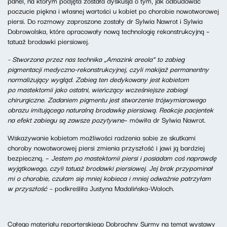
panel, na którym podjęta została dyskusja o tym, jak odbudować
poczucie piękna i własnej wartości u kobiet po chorobie nowotworowej
piersi. Do rozmowy zaproszone zostały dr Sylwia Nawrot i Sylwia
Dobrowolska, które opracowały nową technologię rekonstrukcyjną –
tatuaż brodawki piersiowej.
- Stworzona przez nas technika „Amazink areola” to zabieg
pigmentacji medyczno-rekonstrukcyjnej, czyli makijaż permanentny
normalizujący wygląd.
Zabieg ten dedykowany jest kobietom
po mastektomii jako ostatni, wieńczący wcześniejsze zabiegi
chirurgiczne. Zadaniem pigmentu jest stworzenie trójwymiarowego
obrazu imitującego naturalną brodawkę piersiową. Reakcje pacjentek
na efekt zabiegu są zawsze pozytywne
– mówiła dr Sylwia Nawrot.
Wskazywanie kobietom możliwości radzenia sobie ze skutkami
choroby nowotworowej piersi zmienia przyszłość i jawi ją bardziej
bezpieczną. –
Jestem po mastektomii piersi i posiadam coś naprawdę
wyjątkowego, czyli tatuaż brodawki piersiowej. Jej brak przypominał
mi o chorobie, czułam się mniej kobieca i mniej odważnie patrzyłam
w przyszłość –
podkreśliła Justyna Madalińska-Waloch.
Całego materiału reporterskiego Dobrochny Surmy na temat wystawy