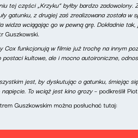
iu tej części „Krzyku” byłby bardzo zadowolony. Z
ły gatunku, z drugiej zaś zrealizowana została w sp
ia widza wciągając go w pewną grę. Dokładnie tak, 
tr Guszkowski.
y Cox funkcjonują w filmie już trochę na innym p
ko postaci kultowe, ale i mocno autoironiczne, odn
zystkim jest, by dyskutując o gatunku, śmiejąc si
napięcie. To wciąż jest kino grozy
– podkreślił Pio
otrem Guszkowskim można posłuchać tutaj: