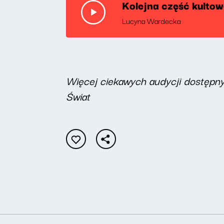
Kolejna część kulto
Lucyna Wardecka
Więcej ciekawych audycji dostępn
Świat