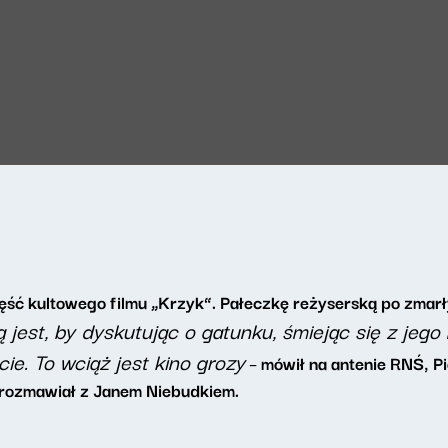
zęść kultowego filmu „Krzyk”. Pałeczkę reżyserską po zmar
 jest, by dyskutując o gatunku, śmiejąc się z jego
e. To wciąż jest kino grozy
– mówił na antenie RNŚ, P
” rozmawiał z Janem Niebudkiem.