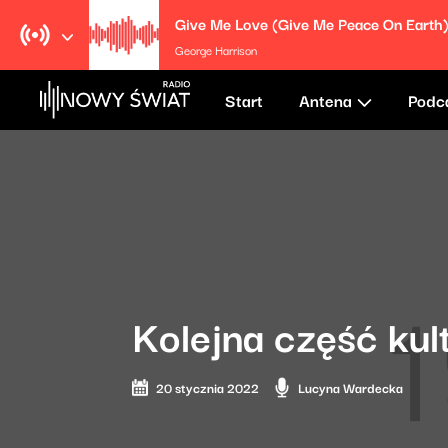
Give Me Love (Give Me Peace On Earth
George Harrison
Start
Antena
Podc
Kolejna część ku
20 stycznia 2022
Lucyna Wardecka