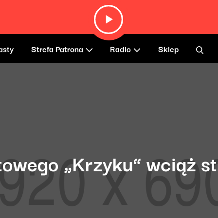
)
asty
Strefa Patrona
Radio
Sklep
ltowego „Krzyku” wciąż s