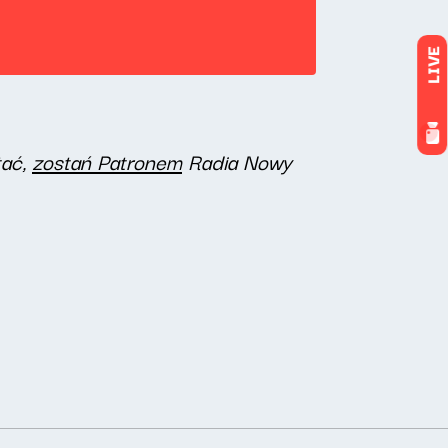
LIVE
tać,
zostań Patronem
Radia Nowy