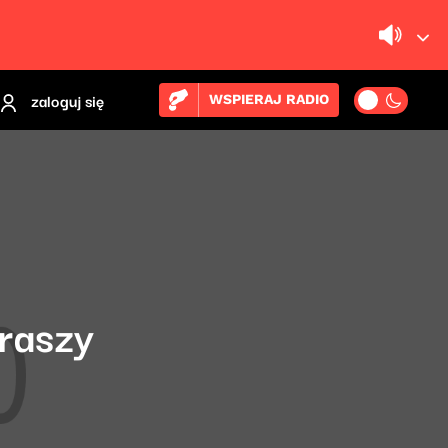
zaloguj się
WSPIERAJ RADIO
traszy