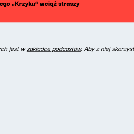
wego „Krzyku” wciąż straszy
ych jest w
zakładce podcastów
. Aby z niej skorzys