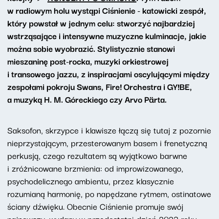
w radiowym holu wystąpi Ciśnienie - katowicki zespół,
który powstał w jednym celu: stworzyć najbardziej
wstrząsające i intensywne muzyczne kulminacje, jakie
można sobie wyobrazić. Stylistycznie stanowi
mieszaninę post-rocka, muzyki orkiestrowej
i transowego jazzu, z inspiracjami oscylującymi między
zespołami pokroju Swans, Fire! Orchestra i GY!BE,
a muzyką H. M. Góreckiego czy Arvo Pärta
.
Saksofon, skrzypce i klawisze łączą się tutaj z pozornie
nieprzystającym, przesterowanym basem i frenetyczną
perkusją, czego rezultatem są wyjątkowo barwne
i zróżnicowane brzmienia: od improwizowanego,
psychodelicznego ambientu, przez klasycznie
rozumianą harmonię, po napędzane rytmem, ostinatowe
ściany dźwięku. Obecnie Ciśnienie promuje swój
najnowszy, wydany w przedostatni dzień 2023 roku