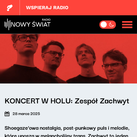
WSPIERAJ RADIO
KONCERT W HOLU: Zespół Zachwyt
28 marca 2025
Shoegaze’owa nostalgia, post-punkowy puls i melodie,
które unoszą w melancholijny trans. Zachwyt to jeden