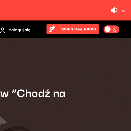
zaloguj się
WSPIERAJ RADIO
tów “Chodź na