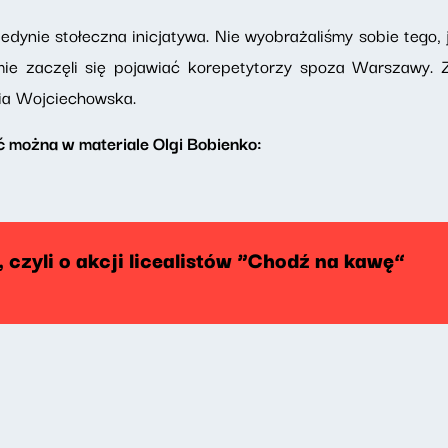
edynie stołeczna inicjatywa. Nie wyobrażaliśmy sobie tego,
e zaczęli się pojawiać korepetytorzy spoza Warszawy. Z
sia Wojciechowska.
ć można w materiale Olgi Bobienko:
 czyli o akcji licealistów “Chodź na kawę”