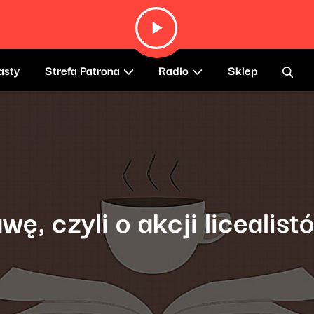
asty
Strefa Patrona
Radio
Sklep
wę, czyli o akcji licealis