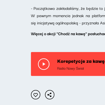
- Początkowo zakładaliśmy, że będzie to j
W pewnym momencie jednak na platformi
się inicjatywą ogólnopolską - przyznała A
Więcej o akcji "Chodź na kawę" posłucha
Korepetycje za kawę,
Radio Nowy Świat