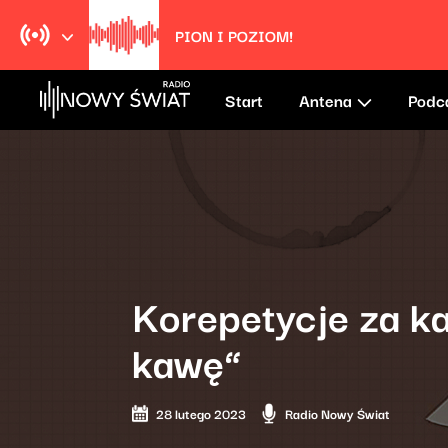
PION I POZIOM!
Start
Antena
Podc
Korepetycje za ka
kawę”
28 lutego 2023
Radio Nowy Świat