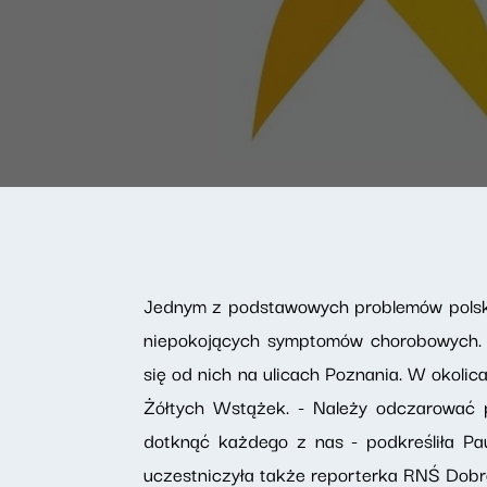
Jednym z podstawowych problemów polski
niepokojących symptomów chorobowych. Ż
się od nich na ulicach Poznania. W okolic
Żółtych Wstążek. - Należy odczarować p
dotknąć każdego z nas - podkreśliła Pa
uczestniczyła także reporterka RNŚ Dob