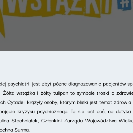
ej psychiatrii jest zbyt późne diagnozowanie pacjentów 
ółta wstążka i żółty tulipan to symbole troski o zdrowi
ach Cytadeli krążyły osoby, którym bliski jest temat zdrowi
ojęcie kryzysu psychicznego. To nie jest coś, co dotyka 
ulina Stochniałek, Członkini Zarządu Województwa Wiel
rochna Surma.