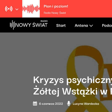
Pion i poziom!
Radio Nowy Świat
Start
Antena
Podc
Kryzys psychiczn
Żółtej Wstążki w
6 czerwca 2022
Lucyna Wardecka