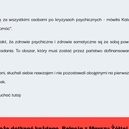
ię ze wszystkimi osobami po kryzysach psychicznych - mówiła Ka
omóc”.
akt, że zdrowie psychiczne i zdrowie somatyczne są ze sobą powią
 zadania. To obszar, który musi zostać przez państwo dofinansow
eni, słuchali siebie nawzajem i nie pozostawali obojętnymi na pierw
ek.
chać tutaj:
oże dotknąć każdego. Relacja z Marszu Żółtej