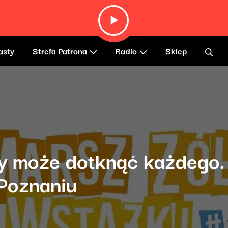
asty
Strefa Patrona
Radio
Sklep
y może dotknąć każdego.
 Poznaniu