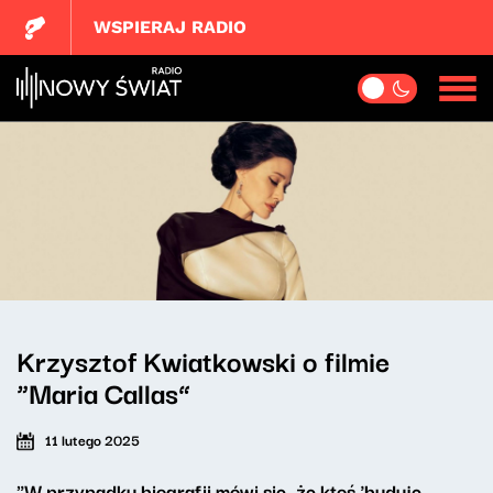
WSPIERAJ RADIO
Krzysztof Kwiatkowski o filmie
“Maria Callas”
11 lutego 2025
"W przypadku biografii mówi się, że ktoś 'buduje