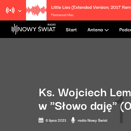
Little Lies (Extended Version; 2017 Rem
Fleetwood Mac
Start
Antena
Podc
Ks. Wojciech Lem
w "Słowo daję" (
6 lipca 2021
radio Nowy Świat