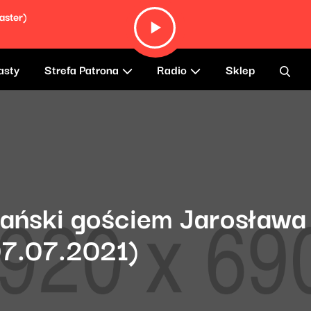
aster)
asty
Strefa Patrona
Radio
Sklep
ański gościem Jarosława
07.07.2021)