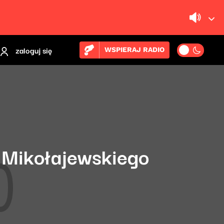
zaloguj się
WSPIERAJ RADIO
 Mikołajewskiego