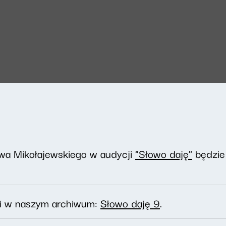
awa Mikołajewskiego w audycji
"Słowo daję"
będzie
ji w naszym archiwum:
Słowo daję 9
.