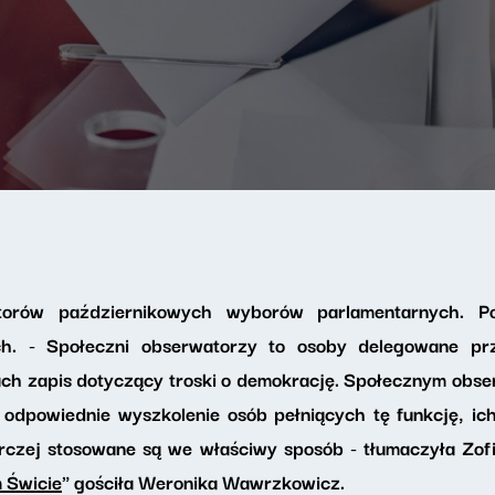
orów październikowych wyborów parlamentarnych. P
ch. - Społeczni obserwatorzy to osoby delegowane pr
ach zapis dotyczący troski o demokrację. Społecznym obs
dpowiednie wyszkolenie osób pełniących tę funkcję, ic
zej stosowane są we właściwy sposób - tłumaczyła Zofi
 Świcie
" gościła Weronika Wawrzkowicz.