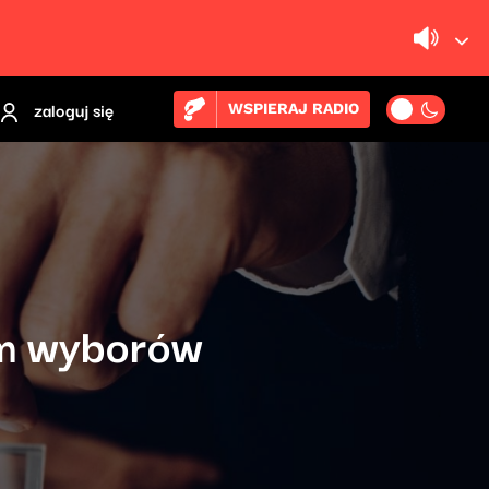
zaloguj się
WSPIERAJ RADIO
ym wyborów