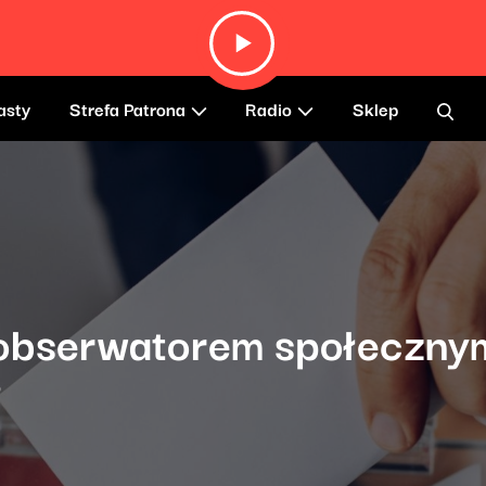
asty
Strefa Patrona
Radio
Sklep
 obserwatorem społeczn
?