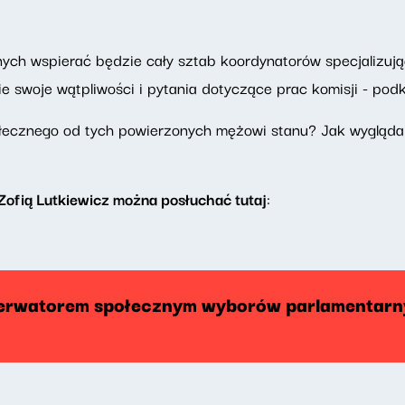
ch wspierać będzie cały sztab koordynatorów specjalizują
 swoje wątpliwości i pytania dotyczące prac komisji - podkr
ołecznego od tych powierzonych mężowi stanu? Jak wyglą
ofią Lutkiewicz można posłuchać tutaj
:
serwatorem społecznym wyborów parlamentar