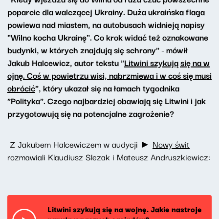
poparcie dla walczącej Ukrainy. Duża ukraińska flaga
powiewa nad miastem, na autobusach widnieją napisy
"Wilno kocha Ukrainę". Co krok widać też oznakowane
budynki, w których znajdują się schrony" - mówił
Jakub Halcewicz, autor tekstu "
Litwini szykują się na w
ojnę. Coś w powietrzu wisi, nabrzmiewa i w coś się musi
obrócić
", który ukazał się na łamach tygodnika
"Polityka". Czego najbardziej obawiają się Litwini i jak
przygotowują się na potencjalne zagrożenie?
Z Jakubem Halcewiczem w audycji ►
Nowy świt
rozmawiali Klaudiusz Slezak i Mateusz Andruszkiewicz:
Litwini szykują się na wojnę. Jakie nastroje