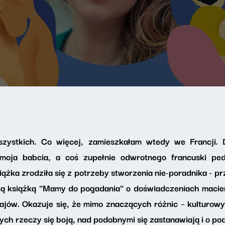
zystkich. Co więcej, zamieszkałam wtedy we Francji. D
 moja babcia, a coś zupełnie odwrotnego francuski ped
iążka zrodziła się z potrzeby stworzenia nie-poradnika - pr
zą książką "Mamy do pogadania" o doświadczeniach macie
ajów. Okazuje się, że mimo znaczących różnic – kulturo
ych rzeczy się boją, nad podobnymi się zastanawiają i o po