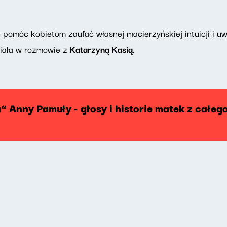
pomóc kobietom zaufać własnej macierzyńskiej intuicji i uwo
ała w rozmowie z
Katarzyną Kasią
.
Anny Pamuły - głosy i historie matek z całeg