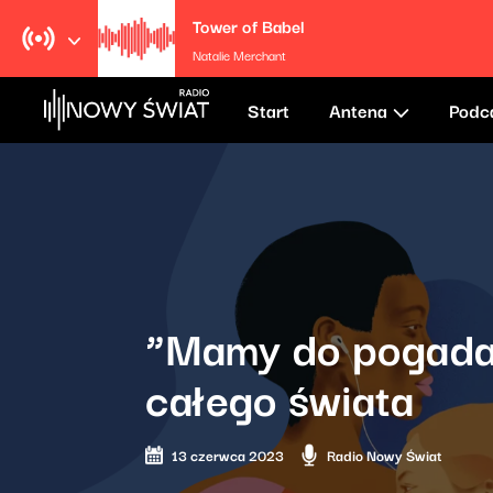
Tower of Babel
Natalie Merchant
Start
Antena
Podc
“Mamy do pogadani
całego świata
13 czerwca 2023
Radio Nowy Świat