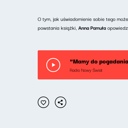
O tym, jak uświadomienie sobie tego może 
powstania książki,
Anna Pamuła
opowiedzi
“Mamy do pogadania” 
Radio Nowy Świat