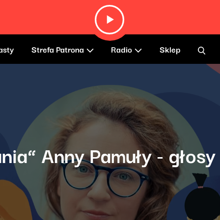
asty
Strefa Patrona
Radio
Sklep
a” Anny Pamuły - głosy i