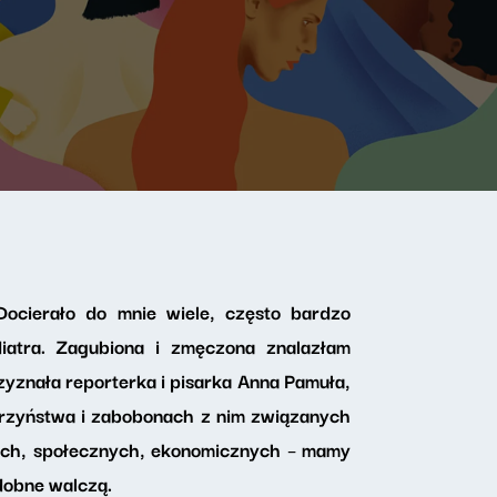
ocierało do mnie wiele, często bardzo
iatra. Zagubiona i zmęczona znalazłam
zyznała reporterka i pisarka Anna Pamuła,
rzyństwa i zabobonach z nim związanych
wych, społecznych, ekonomicznych – mamy
dobne walczą.