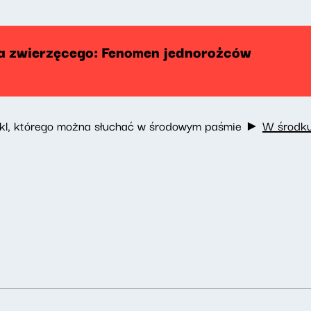
a zwierzęcego: Fenomen jednorożców
cykl, którego można słuchać w środowym paśmie ►
W środku