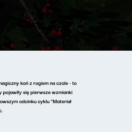
agiczny koń z rogiem na czole - to
y pojawiły się pierwsze wzmianki
jnowszym odcinku cyklu "Materiał
c.