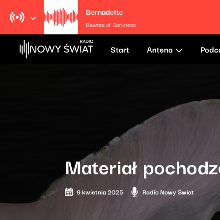
Bernadette
Beware of Darkness
Start
Antena
Podc
Materiał pochodz
9 kwietnia 2025
Radio Nowy Świat