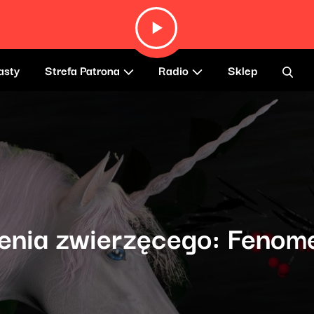
asty
Strefa Patrona
Radio
Sklep
enia zwierzęcego: Fenom