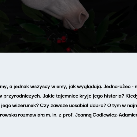
śmy, a jednak wszyscy wiemy, jak wyglądają. Jednorożec - m
w przyrodniczych. Jakie tajemnice kryje jego historia? Kied
się jego wizerunek? Czy zawsze uosabiał dobro? O tym w na
owska rozmawiała m. in. z prof. Joanną Godlewicz-Adamie