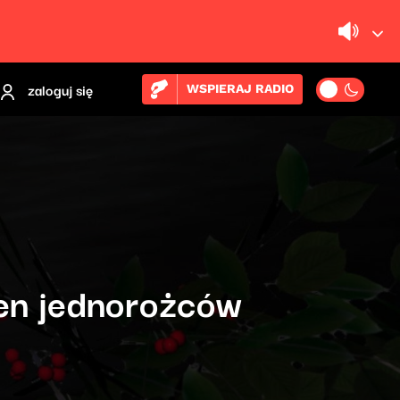
zaloguj się
WSPIERAJ RADIO
en jednorożców