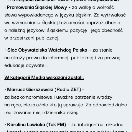
i Promowania Śląskiej Mowy
- za walkę o wolność
słowa wypowiadanego w języku śląskim. Za wytrwałość
we wzmacnianiu śląskiej tożsamości poprzez dbanie
o należną językowi śląskiemu pozycję i jego obecność
w przestrzeni publicznej.
·
Sieć Obywatelska Watchdog Polska
– za stanie
na straży prawa do informacji publicznej i za prawną
edukację obywateli.
W kategorii Media wskazani zostali:
· Mariusz Gierszewski (Radio ZET)
–
za bezkompromisowe i uważne patrzenie władzy
na ręce, niezależnie kto ją sprawuje. Za odpowiedzialne
realizowanie misji dziennikarskiej.
· Karolina Lewicka (Tok FM)
– za inteligentne, chłodne
i konsekwentne zdejmowanie masek z polityków, którzy