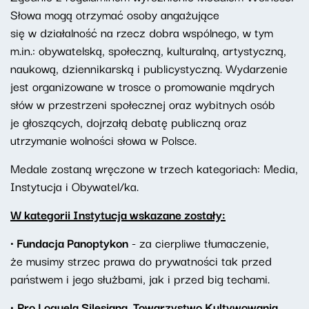
Słowa mogą otrzymać osoby angażujące
się w działalność na rzecz dobra wspólnego, w tym
m.in.: obywatelską, społeczną, kulturalną, artystyczną,
naukową, dziennikarską i publicystyczną. Wydarzenie
jest organizowane w trosce o promowanie mądrych
słów w przestrzeni społecznej oraz wybitnych osób
je głoszących, dojrzałą debatę publiczną oraz
utrzymanie wolności słowa w Polsce.
Medale zostaną wręczone w trzech kategoriach: Media,
Instytucja i Obywatel/ka.
W kategorii Instytucja wskazane zostały:
· Fundacja Panoptykon
- za cierpliwe tłumaczenie,
że musimy strzec prawa do prywatności tak przed
państwem i jego służbami, jak i przed big techami.
·
Pro Loquela Silesiana. Towarzystwo Kultywowania