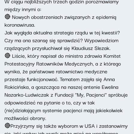
W ciągu najbliższych trzech godzin porozmawiamy
między innymi o:
🔴 Nowych obostrzeniach związanych z epidemią
koronawirusa.
Jak wygląda aktualna strategia rządu w tej kwestii?
Czy ma ona szansę się sprawdzić? Wypowiedziom
rządzących przysłuchiwał się Klaudiusz Slezak.
🔴 Liście, który napisał do ministra zdrowia Komitet
Protestacyjny Ratowników Medycznych, a z którego
wynika, że państwowe ratownictwo medyczne
przestaje funkcjonować. Tematem zajęła się Anna
Rokicińska, a goszcząca na naszej antenie Ewelina
Nazarko-Ludwiczak z Fundacji "My, Pacjenci" spróbuje
odpowiedzieć na pytanie o to, czy w tak
(nie)działającym systemie pacjenci mają jakiekolwiek
możliwości obrony.
🔴Przyjrzymy się także wyborom w USA i zastanowimy
się, jaki wpływ ich wynik może mieć na współpracę