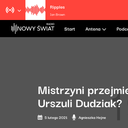
Ripples
Ian Brown
Start
Antena
Podc
Mistrzyni przejmi
Urszuli Dudziak?
5 lutego 2021
Agnieszka Hejne