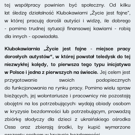
tej współpracy powinien być społeczny. Od kilku
lat śledzę działalność Klubokawiarni „Życie jest fajne",
w której pracują dorośli autyści i widzę, ile dobrego
- pomimo trudnej sytuacji finansowej kawiarni - robią
dla innych - opowiadała.
Klubokawiarnia „Życie jest fajne - miejsce pracy
dorosłych autystów”, w której powstał teledysk do tej
niezwykłej kolędy, to pierwsza tego typu inicjatywa
w Polsce i jedna z pierwszych na świecie.
Jej celem jest
przygotowanie swoich podopiecznych
do funkcjonowania na rynku pracy. Pomimo wielu spraw
bieżących, jej wolontariusze i pracownicy nie pozostają
obojętni na los potrzebujących: wydają obiady osobom
w kryzysie bezdomności lub potrzebującym, prowadzą
zbiórkę słodyczy dla dzieci z ukraińskiego ośrodka
Ossa oraz zbierają środki, by kupić wymarzone
prezenty osobom w kryzysie bezdomności.