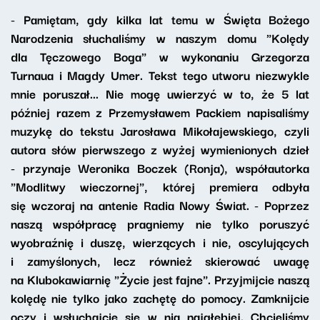
- Pamiętam, gdy kilka lat temu w Święta Bożego
Narodzenia słuchaliśmy w naszym domu "Kolędy
dla Tęczowego Boga" w wykonaniu Grzegorza
Turnaua i Magdy Umer. Tekst tego utworu niezwykle
mnie poruszał... Nie mogę uwierzyć w to, że 5 lat
później razem z Przemysławem Packiem napisaliśmy
muzykę do tekstu Jarosława Mikołajewskiego, czyli
autora słów pierwszego z wyżej wymienionych dzieł
- przynaje Weronika Boczek (Ronja), współautorka
"Modlitwy wieczornej", której premiera odbyła
się wczoraj na antenie Radia Nowy Świat. - Poprzez
naszą współpracę pragniemy nie tylko poruszyć
wyobraźnię i duszę, wierzących i nie, oscylujących
i zamyślonych, lecz również skierować uwagę
na Klubokawiarnię "Życie jest fajne". Przyjmijcie naszą
kolędę nie tylko jako zachętę do pomocy. Zamknijcie
oczy i wsłuchajcie się w nią najgłębiej. Chcieliśmy