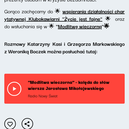
Gorąco zachęcamy do 🌟
wspierania działalności char
ytatywnej Klubokawiarni "Życie jest fajne"
🌟 oraz
do wsłuchania się w 🌟
"
Modlitwę wieczorną
"🌟
Rozmowy Katarzyny Kasi i Grzegorza Markowskiego
z Weroniką Boczek można posłuchać tutaj:
"Modlitwa wieczorna" - kolęda do słów
wiersza Jarosława Mikołajewskiego
Radio Nowy Świat