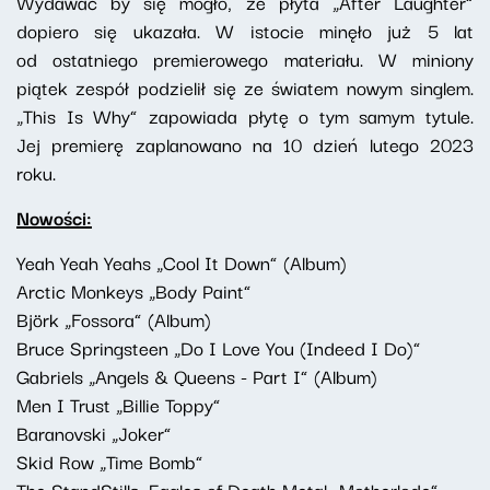
Wydawać by się mogło, że płyta „After Laughter”
dopiero się ukazała. W istocie minęło już 5 lat
od ostatniego premierowego materiału. W miniony
piątek zespół podzielił się ze światem nowym singlem.
„This Is Why” zapowiada płytę o tym samym tytule.
Jej premierę zaplanowano na 10 dzień lutego 2023
roku.
Nowości:
Yeah Yeah Yeahs „Cool It Down” (Album)
Arctic Monkeys „Body Paint”
Björk „Fossora” (Album)
Bruce Springsteen „Do I Love You (Indeed I Do)”
Gabriels „Angels & Queens - Part I” (Album)
Men I Trust „Billie Toppy”
Baranovski „Joker”
Skid Row „Time Bomb”
The StandStills, Eagles of Death Metal „Motherlode”