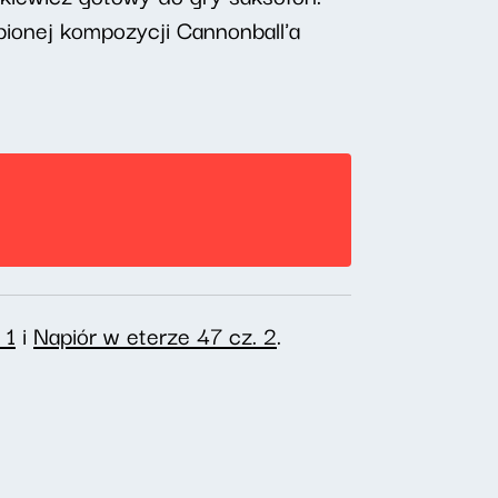
ubionej kompozycji Cannonball'a
 1
i
Napiór w eterze 47 cz. 2
.