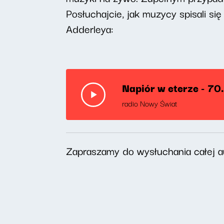
Posłuchajcie, jak muzycy spisali si
Adderleya:
Napiór w eterze - 70
radio Nowy Świat
Zapraszamy do wysłuchania całej 