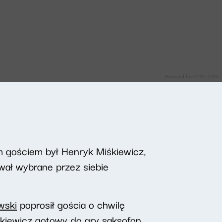
m gościem był Henryk Miśkiewicz,
ował wybrane przez siebie
wski
poprosił gościa o chwilę
kiewicz gotowy do gry saksofon.