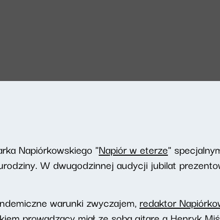
arka Napiórkowskiego "
Napiór w eterze
" specjalny
 urodziny. W dwugodzinnej audycji jubilat prezent
andemiczne warunki zwyczajem,
redaktor Napiórko
iem prowadzący miał ze sobą gitarę a Henryk Miś