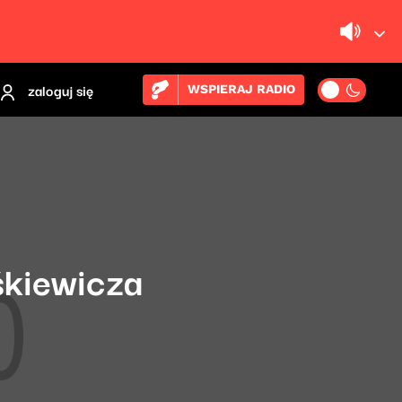
zaloguj się
WSPIERAJ RADIO
śkiewicza