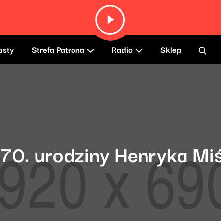
asty
Strefa Patrona
Radio
Sklep
 70. urodziny Henryka Mi