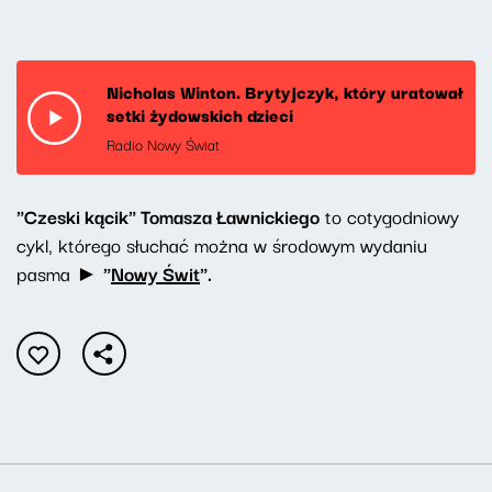
Nicholas Winton. Brytyjczyk, który uratował
setki żydowskich dzieci
Radio Nowy Świat
"Czeski kącik" Tomasza Ławnickiego
to cotygodniowy
cykl, którego słuchać można w środowym wydaniu
pasma ►
"
Nowy Świt
".