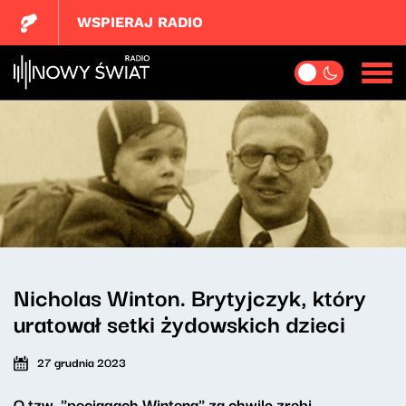
WSPIERAJ RADIO
Nicholas Winton. Brytyjczyk, który
uratował setki żydowskich dzieci
27 grudnia 2023
O tzw. "pociągach Wintona" za chwilę zrobi