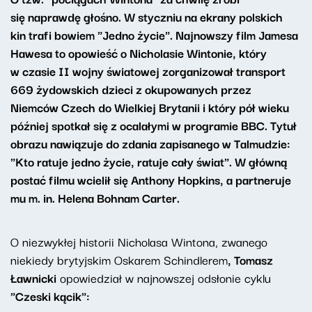
się naprawdę głośno. W styczniu na ekrany polskich
kin trafi bowiem "Jedno życie". Najnowszy film Jamesa
Hawesa to opowieść o Nicholasie Wintonie, który
w czasie II wojny światowej zorganizował transport
669 żydowskich dzieci z okupowanych przez
Niemców Czech do Wielkiej Brytanii i który pół wieku
później spotkał się z ocalałymi w programie BBC. Tytuł
obrazu nawiązuje do zdania zapisanego w Talmudzie:
"Kto ratuje jedno życie, ratuje cały świat". W główną
postać filmu wcielił się Anthony Hopkins, a partneruje
mu m. in. Helena Bohnam Carter.
O niezwykłej historii Nicholasa Wintona, zwanego
niekiedy brytyjskim Oskarem Schindlerem
, Tomasz
Ławnicki
opowiedział w najnowszej odsłonie cyklu
"Czeski kącik":