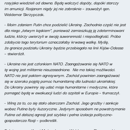
rosyjska
wiedzieli od dawna. Będą walczyć dopóty, dopóki starczy
im amunicji. Rosjanom nigdy jej nie zabraknie
– zauważył gen.
Waldemar Skrzypczak.
-
Moim zdaniem Putin chce podzielić Ukrainę. Zachodnia część nie jest
dla niego „łatwym kąskiem”, ponieważ zamieszkują ją zdeterminowani
ludzie, którzy uwierzyli w swoją suwerenność i niepodległość. Próba
zdobycia tego terytorium oznaczałaby krwawą walkę. Myślę,
że granica podziału Ukrainy będzie przebiegała na linii Kijów-Odessa
– stwierdził.
-
Ukraina nie jest członkiem NATO.
Zaangażowanie się NATO
w
tę wojnę
jest militarnie nieuzasadnione. Nie ma takiej możliwości.
NATO nie jest paktem agresywnym. Zachód powinien zaangażować
się w szeroko pojętą pomoc humanitarną dla ludności ukraińskiej.
Do Ukrainy powinny się udać misje humanitarne i medyczne, które
pomagać będą w ewakuacji ludzi do szpitali w Europie
– tłumaczył.
-
Winą za to, co się stało obarczam Zachód. Jego groźby i sankcje
wobec Putina były iluzoryczne. Jedynym sposobem na powstrzymanie
Putina od dalszej agresji jest szybka i pełna izolacja polityczno-
gospodarcza Rosji
– podkreślił.