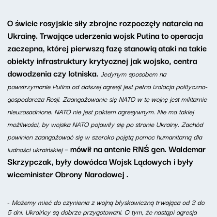
O świcie rosyjskie siły zbrojne rozpoczęły natarcia na
Ukrainę. Trwające uderzenia wojsk Putina to operacja
zaczepna, której pierwszą fazę stanowią ataki na takie
obiekty infrastruktury krytycznej jak wojsko, centra
dowodzenia czy lotniska.
Jedynym sposobem na
powstrzymanie Putina od dalszej agresji jest pełna izolacja polityczno-
gospodarcza Rosji. Zaangażowanie się NATO
w tę wojnę
jest militarnie
nieuzasadnione. NATO nie jest paktem agresywnym. Nie ma takiej
możliwości, by wojska NATO pojawiły się po stronie Ukrainy. Zachód
powinien zaangażować się w szeroko pojętą pomoc humanitarną dla
– mówił
na antenie RNŚ
gen. Waldemar
ludności ukraińskiej
Skrzypczak, były dowódca Wojsk Lądowych i były
wiceminister Obrony Narodowej .
-
Możemy mieć do czynienia z wojną błyskawiczną trwająca od 3 do
5 dni. Ukraińcy są dobrze przygotowani. O tym, że nastąpi agresja