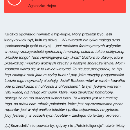
Agnieszka Hejne
Książka opowiada również o hip-hopie, który przestał być, jeśli
kiedykolwiek był, kulturą niską. -
W utworach nie tylko mojego syna
–
podsumowuje gość audycji –
jest mnóstwo fantastycznych wglądów
w naszą rzeczywistość społeczną i moralną, ostatnio także polityczną:
„Polskie tango” Taco Hemingwaya czy „Fala” Guziora to utwory, które
przekazują mnóstwo ważnych rzeczy o naszym społeczeństwie. Moim
zdaniem warto się w to umieć wczytać. To nie jest przypadek, że hip-
hop zastąpił rock jako muzykę buntu i pop jako muzykę przyjemności.
Ludzie tego naprawdę słuchają. Jeżeli Bedoes mówi w swoim kawałku
„nie przeszkadza mi chłopak z chłopakiem”, to tym jednym wersem
robi więcej niż tysiąc kampanii, które mają zwalczać homofobię,
dlatego że on ma autorytet wśród ludzi. Ta książka jest też analizą
tego, co mówi nam młode pokolenie, które jest reprezentowane przez
raperów; jest w niej analiza tekstów i próba odpowiedzi na pytanie,
jacy jesteśmy w oczach tych facetów
– zachęca do lektury profesor.
„(..)Bezradnik” nie powstałby, gdyby nie „Patointeligencja”, utwór Maty