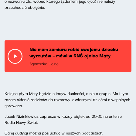
o nazwaniu zła, wobec którego (zdaniem jego ojca) nie należy
przechodzić obojętnie.
Nie mam zamiaru robić swojemu dziecku
wyrzutów – mówi w RNŚ ojciec Maty
Agnieszka Hejne
Kolejna płyta Maty będzie o indywidualności, a nie o grupie. Ma i tym
razem skłonić rodziców do rozmowy z własnymi dziećmi o wspólnych
sprawach.
Jacek Nizinkiewicz zaprasza w każdy piątek od 20.00 na antenie
Radia Nowy Świat.
Całej audycji można posłuchać w naszych
podcastach
.