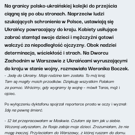
Na granicy polsko-ukraińskiej kolejki do przejścia
ciągną się po obu stronach. Naprzeciw ludzi
szukających schronienia w Polsce, ustawiają się
Ukraińcy powracający do kraju. Kobiety usiłujące
zabrać stamtąd swoje dzieci i mężczyźni gotowi
walczyć za niepodległość ojczyzny. Obok nadziei
determinacja, wściekłość i strach. Na Dworcu
Zachodnim w Warszawie z Ukraińcami wyruszającymi
do kraju w stanie wojny, rozmawiała Weronika Boczek.
-
Jadę do Ukrainy. Moja rodzina tam została. To mój kraj.
Tam są mogiły moich przodków. Dziękuję wszystkim Polakom
za pomoc. Wrócimy, gdy wygramy tę wojnę
– mówił Taras, mąż i
ojciec.
Po wyłączeniu dyktafonu spojrzał reporterce prosto w oczy i wyznał:
Idę na pewną śmierć.
-
12 lat przepracowałam w Moskwie. Czułam się tam jak u siebie.
Wczoraj usłyszałam, że Rosja zabija moje dzieci. Zrozumiałam, że nie
mogę inaczej. Przyleciałam do Warszawy, z której ruszam do domu.