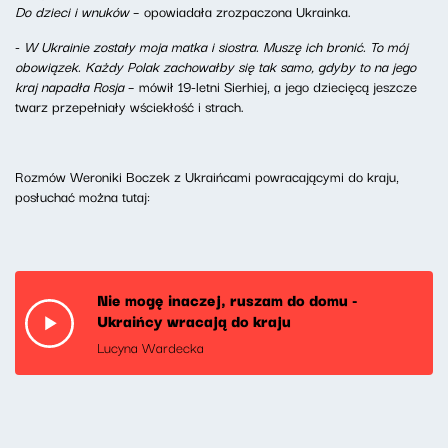
Do dzieci i wnuków
– opowiadała zrozpaczona Ukrainka.
-
W Ukrainie zostały moja matka i siostra. Muszę ich bronić. To mój
obowiązek. Każdy Polak zachowałby się tak samo, gdyby to na jego
kraj napadła Rosja
– mówił 19-letni Sierhiej, a jego dziecięcą jeszcze
twarz przepełniały wściekłość i strach.
Rozmów Weroniki Boczek z Ukraińcami powracającymi do kraju,
posłuchać można tutaj:
Nie mogę inaczej, ruszam do domu -
Ukraińcy wracają do kraju
Lucyna Wardecka