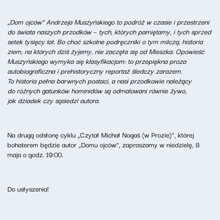
„Dom ojców” Andrzeja Muszyńskiego to podróż w czasie i przestrzeni
do świata naszych przodków – tych, których pamiętamy, i tych sprzed
setek tysięcy lat. Bo choć szkolne podręczniki o tym milczą, historia
ziem, na których dziś żyjemy, nie zaczęła się od Mieszka. Opowieść
Muszyńskiego wymyka się klasyfikacjom: to przepiękna proza
autobiograficzna i prehistoryczny reportaż śledczy zarazem.
To historia pełna barwnych postaci, a nasi przodkowie należący
do różnych gatunków hominidów są odmalowani równie żywo,
jak dziadek czy sąsiedzi autora.
Na drugą odsłonę cyklu „Czytał Michał Nogaś (w Prozie)”, której
bohaterem będzie autor „Domu ojców”, zapraszamy w niedzielę, 8
maja o godz. 19:00.
Do usłyszenia!