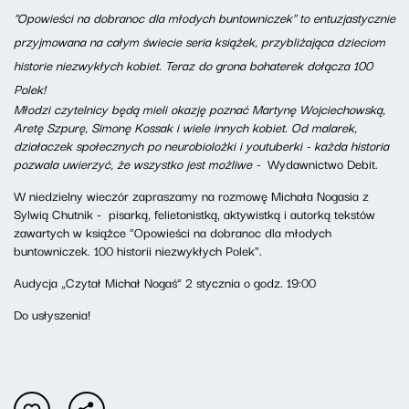
"Opowieści na dobranoc dla młodych buntowniczek" to entuzjastycznie
przyjmowana na całym świecie seria książek, przybliżająca dzieciom
historie niezwykłych kobiet. Teraz do grona bohaterek dołącza 100
Polek!
Młodzi czytelnicy będą mieli okazję poznać Martynę Wojciechowską,
Aretę Szpurę, Simonę Kossak i wiele innych kobiet. Od malarek,
działaczek społecznych po neurobiolożki i youtuberki - każda historia
pozwala uwierzyć, że wszystko jest możliwe -
Wydawnictwo Debit.
W niedzielny wieczór zapraszamy na rozmowę Michała Nogasia z
Sylwią Chutnik - pisarką, felietonistką, aktywistką i autorką tekstów
zawartych w książce "Opowieści na dobranoc dla młodych
buntowniczek. 100 historii niezwykłych Polek".
Audycja „Czytał Michał Nogaś” 2 stycznia o godz. 19:00
Do usłyszenia!