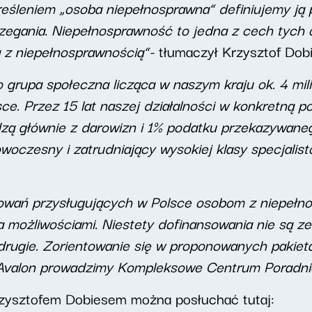
reśleniem „osoba niepełnosprawna” definiujemy ją
egania. Niepełnosprawność to jedna z cech tych o
 z niepełnosprawnością”-
tłumaczył Krzysztof Dobi
 grupa społeczna licząca w naszym kraju ok. 4 mil
ce. Przez 15 lat naszej działalności w konkretną
zą głównie z darowizn i 1% podatku przekazywaneg
oczesny i zatrudniający wysokiej klasy specjalistó
sowań przysługujących w Polsce osobom z niepełn
a możliwościami. Niestety dofinansowania nie są 
drugie. Zorientowanie się w proponowanych pakie
i Avalon prowadzimy Kompleksowe Centrum Poradn
zysztofem Dobiesem można posłuchać tutaj: