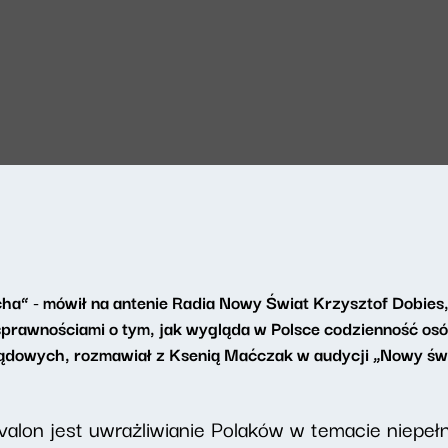
cha” - mówił na antenie Radia Nowy Świat Krzysztof Dobies
sprawnościami
o tym, jak wygląda w Polsce codzienność os
rządowych, rozmawiał z Ksenią Maćczak w audycji „Nowy świ
 Avalon jest uwrażliwianie Polaków w temacie niepe