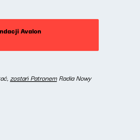
undacji Avalon
tać,
zostań Patronem
Radia Nowy