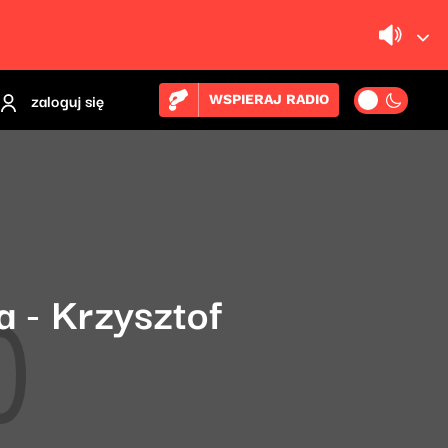
zaloguj się
WSPIERAJ RADIO
a - Krzysztof