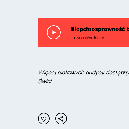
Niepełnosprawność to
Lucyna Wardecka
Więcej ciekawych audycji dostępn
Świat