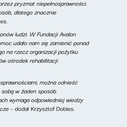
 przez pryzmat niepełnosprawności.
sób, dlatego znacznie
es.
ionów ludzi. W Fundacji Avalon
 pomoc udało nam się zamienić ponad
o na rzecz organizacji pożytku
w ośrodek rehabilitacji
osprawnościami, można odnieść
ze sobą w żaden sposób
tach wymaga odpowiedniej wiedzy
icze
– dodał Krzysztof Dobies.