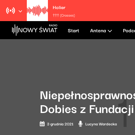
Holier
††† (Crosses)
Start
Antena
Podc
Niepełnosprawność
Dobies z Fundacji
3 grudnia 2021
Lucyna Wardecka