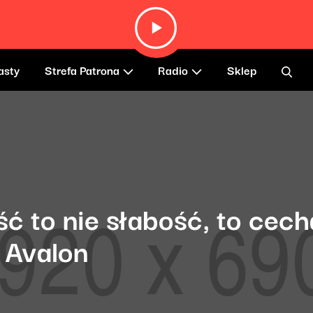
asty
Strefa Patrona
Radio
Sklep
 to nie słabość, to cech
 Avalon