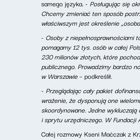
samego języka. -
Posługując się ok
Chcemy zmieniać ten sposób postrz
właściwszym jest określenie „osoba
-
Osoby z niepełnosprawnościami to
pomagamy 12 tys. osób w całej Pols
230 milionów złotych, które pochod
publicznego. Prowadzimy bardzo now
w Warszawie
– podkreślił.
-
Przeglądając cały pakiet dofinan
wrażenie, że dysponują one wielom
skoordynowane. Jedne wykluczają 
i sprytu urzędniczego. W Fundacj
Całej rozmowy Kseni Maćczak z Kr