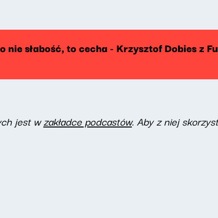
 nie słabość, to cecha - Krzysztof Dobies z F
ych jest w
zakładce podcastów
. Aby z niej skorzys