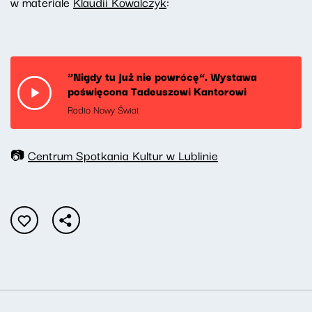
w materiale
Klaudii Kowalczyk
:
“Nigdy tu już nie powrócę”. Wystawa
poświęcona Tadeuszowi Kantorowi
Radio Nowy Świat
📷
Centrum Spotkania Kultur w Lublinie