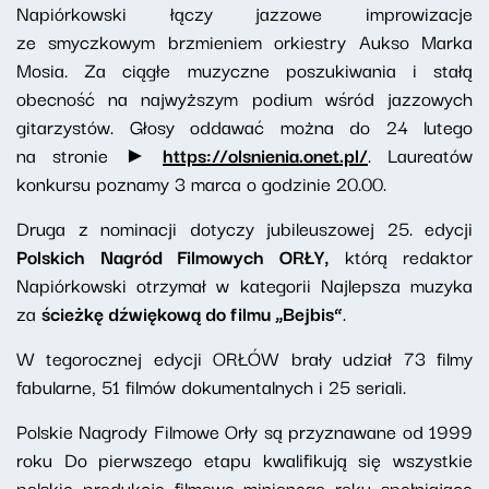
Napiórkowski łączy jazzowe improwizacje
ze smyczkowym brzmieniem orkiestry Aukso Marka
Mosia. Za ciągłe muzyczne poszukiwania i stałą
obecność na najwyższym podium wśród jazzowych
gitarzystów. Głosy oddawać można do 24 lutego
na stronie ►
https://olsnienia.onet.pl/
. Laureatów
konkursu poznamy 3 marca o godzinie 20.00.
Druga z nominacji dotyczy jubileuszowej 25. edycji
Polskich
Nagród Filmowych ORŁY,
którą redaktor
Napiórkowski otrzymał w kategorii Najlepsza muzyka
za
ścieżkę dźwiękową do filmu „Bejbis”
.
W tegorocznej edycji ORŁÓW brały udział 73 filmy
fabularne, 51 filmów dokumentalnych i 25 seriali.
Polskie Nagrody Filmowe Orły są przyznawane od 1999
roku Do pierwszego etapu kwalifikują się wszystkie
polskie produkcje filmowe minionego roku spełniające