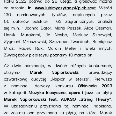
Roku 2022 potrwa do 28 lutego, a głosować można
na stronie ►
www.lubimyczytac.pl/plebiscyt
. Wśród
130 nominowanych tytułów, napisanych przez
66 autorów polskich i 63 zagranicznych, znaleźli
się m.in. : Joanna Bator, Maria Peszek, Alice Oseman,
Haruki Murakami, Jo Nesbo, Mariusz Szczygieł,
Zygmunt Miłoszewski, Szczepan Twardoch, Remigiusz
Mróz, Radek Rak, Marcin Meller i wielu innych.
Zwycięzców plebiscytu poznamy 10 marca br.
Aż dwie nominacje, w dwóch różnych konkursach,
otrzymał
Marek Napiórkowski
, prowadzący
czwartkową audycję „Napiór w eterze”. Pierwsza
z nominacji dotyczy konkursu
O!lśnienia 2023
w kategorii
Muzyka klasyczna, opera i jazz
za płytę
Marek Napiórkowski feat. AUKSO „String Theory”
.
W uzasadnieniu przyznania tej nominacji napisano,
że została ona przyznana za płytę, na której Marek