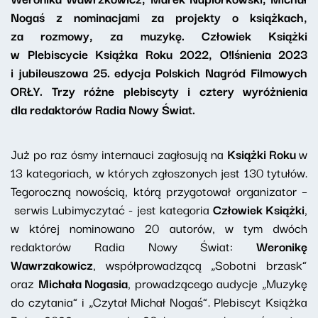
Nogaś z nominacjami za projekty o książkach,
za rozmowy, za muzykę. Człowiek Książki
w Plebiscycie Książka Roku 2022, O!lśnienia 2023
i jubileuszowa 25. edycja Polskich Nagród Filmowych
ORŁY. Trzy różne plebiscyty i cztery wyróżnienia
dla redaktorów Radia Nowy Świat.
Już po raz ósmy internauci zagłosują na
Książki Roku
w
13 kategoriach, w których zgłoszonych jest 130 tytułów.
Tegoroczną nowością, którą przygotował organizator –
serwis Lubimyczytać - jest kategoria
Człowiek Książki
,
w której nominowano 20 autorów, w tym dwóch
redaktorów Radia Nowy Świat:
Weronikę
Wawrzakowicz
, współprowadzącą „Sobotni brzask”
oraz
Michała Nogasia
, prowadzącego audycje „Muzykę
do czytania” i „Czytał Michał Nogaś”. Plebiscyt Książka